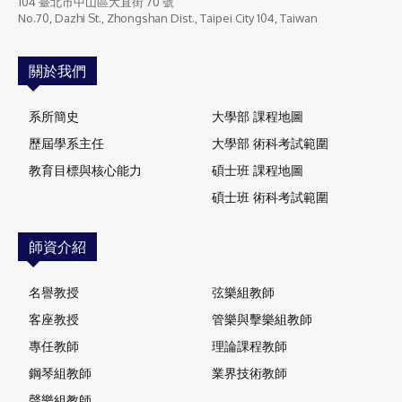
104 臺北市中山區大直街 70 號
No.70, Dazhi St., Zhongshan Dist., Taipei City 104, Taiwan
關於我們
系所簡史
大學部 課程地圖
歷屆學系主任
大學部 術科考試範圍
教育目標與核心能力
碩士班 課程地圖
碩士班 術科考試範圍
師資介紹
名譽教授
弦樂組教師
客座教授
管樂與擊樂組教師
專任教師
理論課程教師
鋼琴組教師
業界技術教師
聲樂組教師