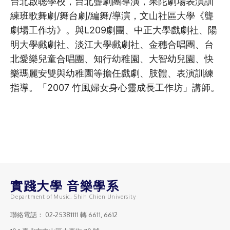
台北啟聰學校，台北聾劇團導演，果陀劇場表演訓
練班歌舞劇/舞台劇/編舞/導演，文山社區大學《聾
劇場工作坊》。與L209劇團、中正大學戲劇社、陽
明大學戲劇社、淡江大學戲劇社、金穗合唱團、台
北愛樂兒童合唱團、知行幼稚園、大智幼兒園、快
樂瑪麗安雙與幼稚園等擔任戲劇、肢體、表演訓練
指導。「2007 竹風婦女身心靈成長工作坊」講師。
實踐大學 音樂學系
Department of Music, Shih Chien University
聯絡電話：
02-25381111
轉 6611, 6612