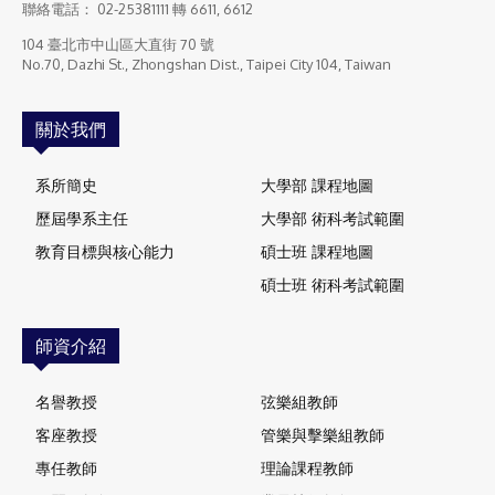
聯絡電話：
02-25381111
轉 6611, 6612
104 臺北市中山區大直街 70 號
No.70, Dazhi St., Zhongshan Dist., Taipei City 104, Taiwan
關於我們
系所簡史
大學部 課程地圖
歷屆學系主任
大學部 術科考試範圍
教育目標與核心能力
碩士班 課程地圖
碩士班 術科考試範圍
師資介紹
名譽教授
弦樂組教師
客座教授
管樂與擊樂組教師
專任教師
理論課程教師