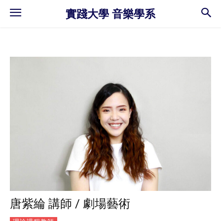
實踐大學 音樂學系
唐紫綸 講師 / 劇場藝術