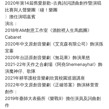
2020年第14屆舊愛新歡-古典詩詞譜曲創作暨演唱
比賽與人聲樂團〈碰！樂團
〉擔任演唱嘉賓
演出：
2018年AM創意工作室《酒館裡人生馬戲團》
Cabaret
2020年中文原創音樂劇《艾克森有限公司》飾演孫
宜蓁
2020年台語原創音樂劇《無花果》飾演果慈
2021-22年天作之合劇場《阿堯Shemenayha!》飾
演魔神仔、歌隊
2021年耕莘護校音樂劇欣賞校園巡迴講座
2022年中文原創音樂劇《正確答案》飾演林萱萱
創作：
2019年臺師大表藝所《樂戰9》擔任演員及詞曲創
作