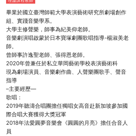
理論課程教師
畢業於國立臺灣師範大學表演藝術研究所劇場創作
組、實踐音樂學系。
大學主修聲樂，師事為紀美仰老師。
音樂劇演唱啟蒙於日本寶塚劇團歌唱指導-楊淑美老
師。
曾師事許逸聖老師、張得恩老師。
2020年曾兼任於私立華岡藝術學校表演藝術科
現為劇場演員、音樂劇作曲、人聲樂團歌手、聲音
指導
–主要經歷—
歌唱：
2019年聽濤合唱團擔任獨唱女高音赴新加坡參加國
際合唱大賽獲得大獎冠軍
2018年法愛圓夢音樂會《圓圓的月亮》擔任合音人
員