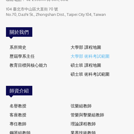
104 臺北市中山區大直街 70 號
No.70, Dazhi St., Zhongshan Dist., Taipei City 104, Taiwan
關於我們
系所簡史
大學部 課程地圖
歷屆學系主任
大學部 術科考試範圍
教育目標與核心能力
碩士班 課程地圖
碩士班 術科考試範圍
師資介紹
名譽教授
弦樂組教師
客座教授
管樂與擊樂組教師
專任教師
理論課程教師
鋼琴組教師
業界技術教師