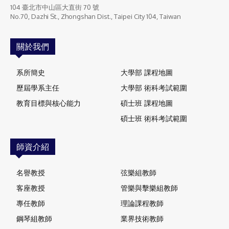
104 臺北市中山區大直街 70 號
No.70, Dazhi St., Zhongshan Dist., Taipei City 104, Taiwan
關於我們
系所簡史
大學部 課程地圖
歷屆學系主任
大學部 術科考試範圍
教育目標與核心能力
碩士班 課程地圖
碩士班 術科考試範圍
師資介紹
名譽教授
弦樂組教師
客座教授
管樂與擊樂組教師
專任教師
理論課程教師
鋼琴組教師
業界技術教師