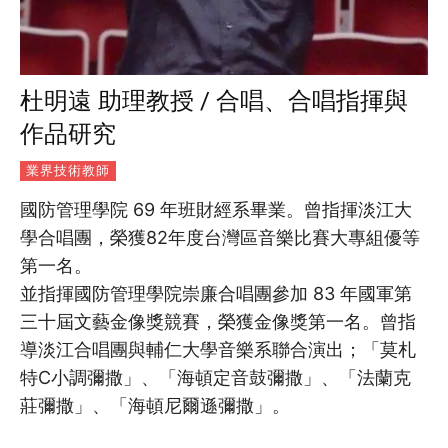
杜明遠 助理教授 / 合唱、合唱指揮與
作品研究
業界技術教師
國防管理學院 69 年班財經系畢業。曾指揮淡江大
學合唱團，榮獲82年度台灣區音樂比賽大專組優等
第一名。
並指揮國防管理學院崇廉合唱團參加 83 年國軍第
三十屆文藝金像獎競賽，榮獲金像獎第一名。曾指
導淡江合唱團與輔仁大學音樂系聯合演出；「莫札
特C小調彌撒」、「海頓定音鼓彌撒」、「法蘭克
莊彌撒」、「海頓尼爾遜彌撒」。