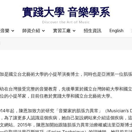
實踐大學 音樂學系
Discover the Art of Music
踐音樂
師資介紹
實習工廠
招生資訊
English
琴
加是國立台北藝術大學的小提琴演奏博士，同時也是亞洲第一位肌
幼在台灣接受完整的音樂教育，先後畢業於國立台灣師範大學和國
位的小提琴家，目前任教於實踐大學和國立台北藝術大學。
014年起，陳恩加致力於研究「音樂家的肌張力異常」（Musician’s
，為了讓更多人認識這個疾病，她自己架設網站來介紹這個疾病，
文網站。2015年，陳恩加開始跟隨肌張力異常治療權威法里亞斯博士（Dr. 
一位取得法里亞斯技巧（Farias Technique）的訓練師。她