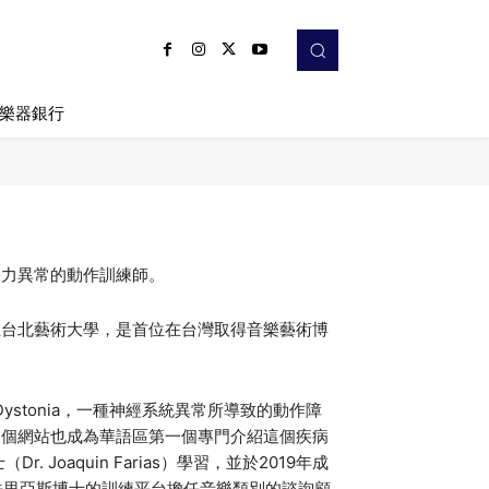
樂器銀行
張力異常的動作訓練師。
立台北藝術大學，是首位在台灣取得音樂藝術博
 Dystonia，一種神經系統異常所導致的動作障
這個網站也成為華語區第一個專門介紹這個疾病
Joaquin Farias）學習，並於2019年成
目前在法里亞斯博士的訓練平台擔任音樂類別的諮詢顧