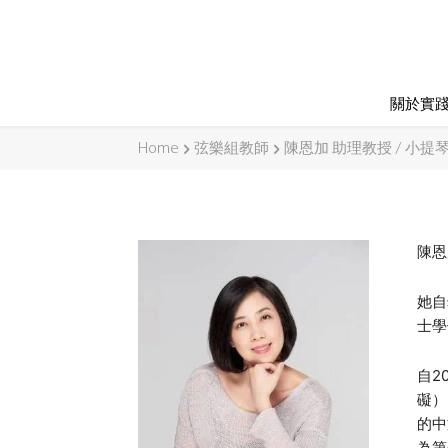
關於實
Home
弦樂組教師
陳恩加 助理教授 / 小提
陳恩
她自
士學
自2
礙）
的中
為第