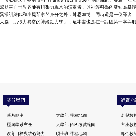
幫助來自世界各地有肌張力異常的演奏者，以神經科學的新知為基
異常訓練師和小提琴家的身分之外，陳恩加博士同時還是一位譯者
大腦―肌張力異常的神經動力學」，這本書也是在華語區第一本與
關於我們
師資介
系所簡史
大學部 課程地圖
名譽教
歷屆學系主任
大學部 術科考試範圍
客座教
教育目標與核心能力
碩士班 課程地圖
專任教