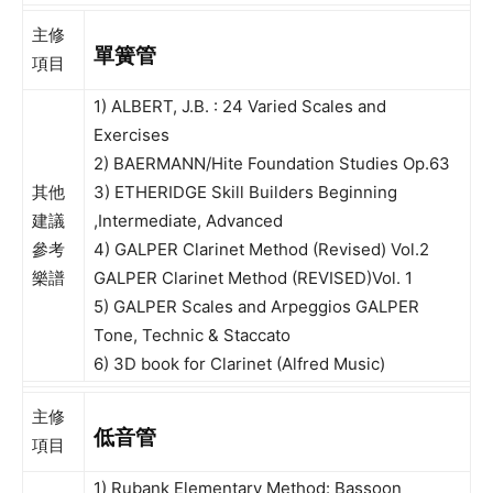
主修
單簧管
項目
1) ALBERT, J.B. : 24 Varied Scales and
Exercises
2) BAERMANN/Hite Foundation Studies Op.63
其他
3) ETHERIDGE Skill Builders Beginning
建議
,Intermediate, Advanced
參考
4) GALPER Clarinet Method (Revised) Vol.2
樂譜
GALPER Clarinet Method (REVISED)Vol. 1
5) GALPER Scales and Arpeggios GALPER
Tone, Technic & Staccato
6) 3D book for Clarinet (Alfred Music)
主修
低音管
項目
1) Rubank Elementary Method: Bassoon