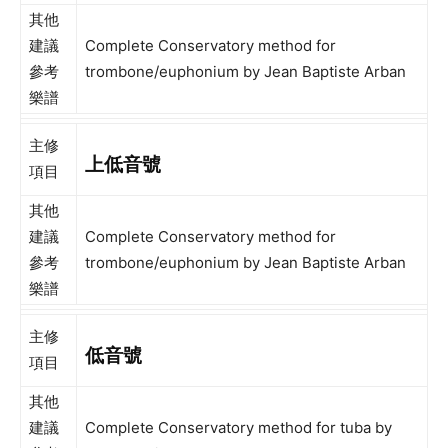
其他
建議
Complete Conservatory method for
參考
trombone/euphonium by Jean Baptiste Arban
樂譜
主修
上低音號
項目
其他
建議
Complete Conservatory method for
參考
trombone/euphonium by Jean Baptiste Arban
樂譜
主修
低音號
項目
其他
建議
Complete Conservatory method for tuba by