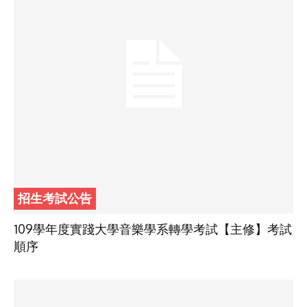
招生考試公告
109學年度實踐大學音樂學系轉學考試【主修】考試
順序