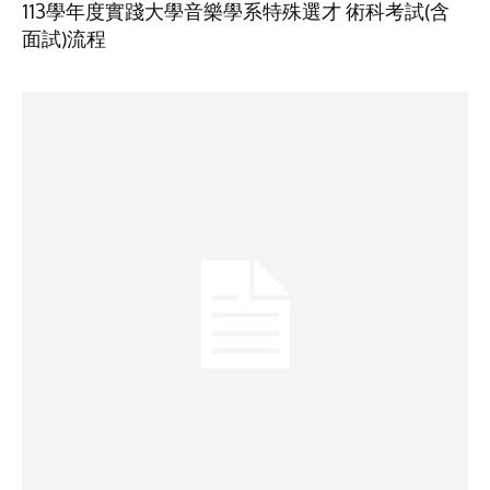
113學年度實踐大學音樂學系特殊選才 術科考試(含
面試)流程