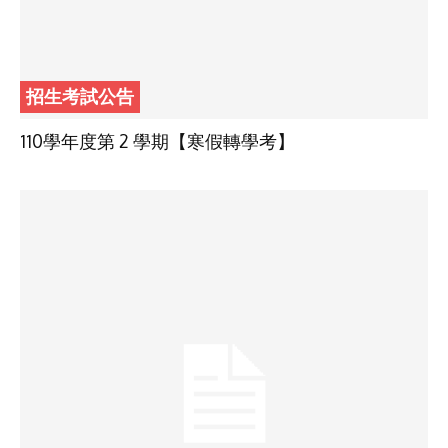
招生考試公告
110學年度第 2 學期【寒假轉學考】