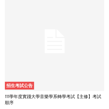
招生考試公告
111學年度實踐大學音樂學系轉學考試【主修】考試
順序