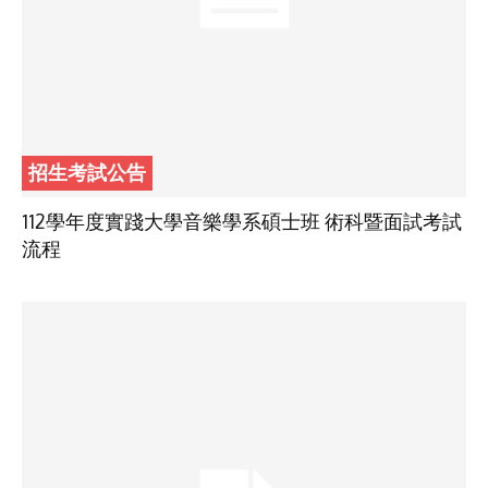
招生考試公告
112學年度實踐大學音樂學系碩士班 術科暨面試考試
流程