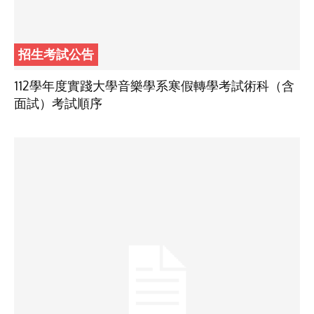
招生考試公告
112學年度實踐大學音樂學系寒假轉學考試術科（含
面試）考試順序